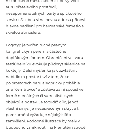
historického města kolem sebe vytvořil
auru přátelského prostředí,
nezapomenutelných párty a špičkového
servisu. S sebou si na novou adresu přinesl
hlavně nadšení pro barmanské řemeslo a
skvělou atmosféru.
Logotyp je tvořen ručně psaným
kaligrafickým perem a částečně
doplňkovým fontem. Ohraničení ve tvaru
šestiúhelníku evokuje půdorys sklenice na
koktejly. Další myšlenka jak ozvláštnit
nabídku a prostor tkví v tom, že se
po prostorech baru alegoricky proběhla
ona "černá ovce" a zůstává za ní spoušť ve
formě nereálných či surrealistických
objektů a postav. Je to tudíž dílo, jehož
vlastní smysl je nezasvěceným skryt a k
porozumění vyžaduje nějaký klíč a
zamyšlení. Podobné ilustrace by měly v
budoucnu vzniknout i na klenutém stropě