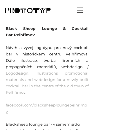
Black Sheep Lounge & Cocktail
Bar Pelhřimov
Návrh a vývoj logotypu pro nový cocktail
bar v historickém centru Pelhřimova.
Dále ilustrace, tvorba firemních a
propagačních materiálů, webdesign /
Logodesign, illustrations, promotional
materials and webdesign for a newly-built
cocktail bar in the centre of the old town of
Pelhřimov.
facebook.com/blacksheeploungepelhrimo
v
Blacksheep lounge bar - v samém srdci