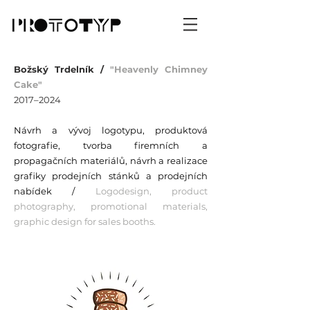
Božský Trdelník /
"Heavenly Chimney
Cake"
2017–2024
Návrh a vývoj logotypu, produktová
fotografie, tvorba firemních a
propagačních materiálů, návrh a realizace
grafiky prodejních stánků a prodejních
nabídek /
Logodesign, product
photography, promotional materials,
graphic design for sales booths.