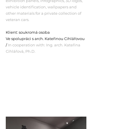
exhibition panels, infographics, 3D logos,
vehicle identification, wallpapers and
other materials for a private collection of
veteran cars.
Klient: soukromá osoba
Ve spolupráci s arch. Kateřinou Cihlářovou
/
In cooperation with: Ing. arch. Kateřina
Cihlářová, Ph.D.