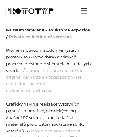
Muzeum veteránů - soukromá expozice
/
Private collection of veterans
Proměna původní stodoly ve výstavní
prostory soukromé sbírky a zároveň
pracovní prostor pro sběratele historických
vozidel. /
Unique transformation of the
original barn into a workspace/private
exhibition space for
a veteran cars collector.
Grafický návrh a realizace výstavních
panelů, infografiky, plastických log,
značení RZ vozidel, tapet a dalších
materiálů pro prostory soukromé sbírky
veteránů. /
Design and production of